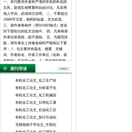
一、本刊要求作者有严谨的学风和朴实的
文风，提倡互相尊重和自由讨论。凡采用
他人学说，必须加注说明。 二、不要超过
10000字为宜，精粹的短篇，尤为欢迎。
三、请作者将稿件（用WORD格式）发送
到下面给出的征文信箱中。 四、凡来稿请
作者自留底稿，恕不退稿。 五、为规范排
版，请作者在上传修改稿时严格按以下要
求： 1．论文要求有题名、摘要、关键
词、作者姓名、作者工作单位（名称，省
市邮编）等内容一份。 2．基金项目和作
者简介按下列格式： 基金项目：项目名称
期刊导读
（编号） 作者简介：姓名（出生年－），
性别，民族（汉族可省略），籍贯，职
有机化工论文_化工生产技
称，学位，研究方向。 3．文章一般有引
有机化工论文_分析基于化
言部分和正文部分，正文部分用阿拉伯数
有机化工论文_化工机械设
字分级编号法，一般用两级。插图下方应
注明图序和图名。表格应采用三线表，表
有机化工论文_日用化工课
格上方应注明表序和表名。 4．参考文献
有机化工论文_石油化工仪
列出的一般应限于作者直接阅读过的、最
有机化工论文_探讨石油化
主要的、发表在正式出版物上的文献。其
无线电电子学论文_中国化
他相关注释可用脚注在当页标注。参考文
献的著录应执行国家标准GB7714-87的规