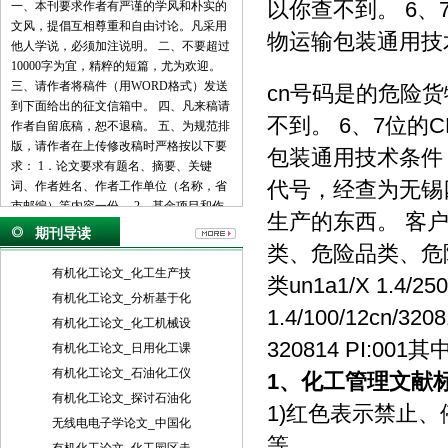
以你查不到。 6、7
一、本刊要求作者有严谨的学风和朴实的
文风，提倡互相尊重和自由讨论。凡采用
物运输包装通用技术
他人学说，必须加注说明。 二、不要超过
10000字为宜，精粹的短篇，尤为欢迎。
三、请作者将稿件（用WORD格式）发送
cn号码是的危险货
到下面给出的征文信箱中。 四、凡来稿请
不到。 6、7位的C
作者自留底稿，恕不退稿。 五、为规范排
版，请作者在上传修改稿时严格按以下要
包装通用技术条件，你
求： 1．论文要求有题名、摘要、关键
代号，经查为无锡四
词、作者姓名、作者工作单位（名称，省
市邮编）等内容一份。 2．基金项目和作
生产的东西。 客
者简介按下列格式： 基金项目：项目名称
期刊导读
（编号） 作者简介：姓名（出生年－），
类、危险品类、危
性别，民族（汉族可省略），籍贯，职
有机化工论文_化工生产技
类un1a1/X 1.4/25
称，学位，研究方向。 3．文章一般有引
有机化工论文_分析基于化
言部分和正文部分，正文部分用阿拉伯数
1.4/100/12cn/3
有机化工论文_化工机械设
字分级编号法，一般用两级。插图下方应
320814 PI:
注明图序和图名。表格应采用三线表，表
有机化工论文_日用化工课
格上方应注明表序和表名。 4．参考文献
有机化工论文_石油化工仪
1、
化工管理文献
列出的一般应限于作者直接阅读过的、最
有机化工论文_探讨石油化
主要的、发表在正式出版物上的文献。其
1)红色表示禁止
无线电电子学论文_中国化
他相关注释可用脚注在当页标注。参考文
等。
献的著录应执行国家标准GB7714-87的规