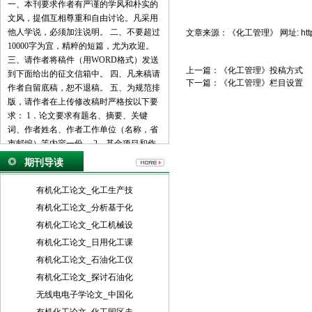
一、本刊要求作者有严谨的学风和朴实的
文风，提倡互相尊重和自由讨论。凡采用
他人学说，必须加注说明。 二、不要超过
文章来源：
《化工管理》
网址:
ht
10000字为宜，精粹的短篇，尤为欢迎。
三、请作者将稿件（用WORD格式）发送
上一篇：
《化工管理》投稿方式
到下面给出的征文信箱中。 四、凡来稿请
下一篇：
《化工管理》栏目设置
作者自留底稿，恕不退稿。 五、为规范排
版，请作者在上传修改稿时严格按以下要
求： 1．论文要求有题名、摘要、关键
词、作者姓名、作者工作单位（名称，省
市邮编）等内容一份。 2．基金项目和作
者简介按下列格式： 基金项目：项目名称
期刊导读
（编号） 作者简介：姓名（出生年－），
性别，民族（汉族可省略），籍贯，职
有机化工论文_化工生产技
称，学位，研究方向。 3．文章一般有引
有机化工论文_分析基于化
言部分和正文部分，正文部分用阿拉伯数
有机化工论文_化工机械设
字分级编号法，一般用两级。插图下方应
注明图序和图名。表格应采用三线表，表
有机化工论文_日用化工课
格上方应注明表序和表名。 4．参考文献
有机化工论文_石油化工仪
列出的一般应限于作者直接阅读过的、最
有机化工论文_探讨石油化
主要的、发表在正式出版物上的文献。其
无线电电子学论文_中国化
他相关注释可用脚注在当页标注。参考文
献的著录应执行国家标准GB7714-87的规