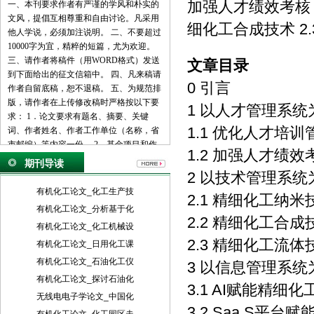
加强人才绩效考核 2
一、本刊要求作者有严谨的学风和朴实的
文风，提倡互相尊重和自由讨论。凡采用
细化工合成技术 2.
他人学说，必须加注说明。 二、不要超过
10000字为宜，精粹的短篇，尤为欢迎。
三、请作者将稿件（用WORD格式）发送
文章目录
到下面给出的征文信箱中。 四、凡来稿请
0 引言
作者自留底稿，恕不退稿。 五、为规范排
版，请作者在上传修改稿时严格按以下要
1 以人才管理系统
求： 1．论文要求有题名、摘要、关键
1.1 优化人才培训
词、作者姓名、作者工作单位（名称，省
市邮编）等内容一份。 2．基金项目和作
1.2 加强人才绩效
者简介按下列格式： 基金项目：项目名称
期刊导读
（编号） 作者简介：姓名（出生年－），
2 以技术管理系统
性别，民族（汉族可省略），籍贯，职
有机化工论文_化工生产技
2.1 精细化工纳米
称，学位，研究方向。 3．文章一般有引
有机化工论文_分析基于化
言部分和正文部分，正文部分用阿拉伯数
2.2 精细化工合成
有机化工论文_化工机械设
字分级编号法，一般用两级。插图下方应
2.3 精细化工流体
注明图序和图名。表格应采用三线表，表
有机化工论文_日用化工课
格上方应注明表序和表名。 4．参考文献
有机化工论文_石油化工仪
3 以信息管理系统
列出的一般应限于作者直接阅读过的、最
有机化工论文_探讨石油化
主要的、发表在正式出版物上的文献。其
3.1 AI赋能精细
无线电电子学论文_中国化
他相关注释可用脚注在当页标注。参考文
3.2 Saa S平
献的著录应执行国家标准GB7714-87的规