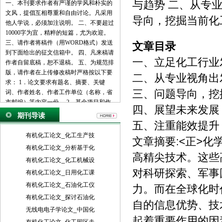
与趋势 二、从专
一、本刊要求作者有严谨的学风和朴实的
文风，提倡互相尊重和自由讨论。凡采用
导向，挖掘当前化
他人学说，必须加注说明。 二、不要超过
10000字为宜，精粹的短篇，尤为欢迎。
三、请作者将稿件（用WORD格式）发送
文章目录
到下面给出的征文信箱中。 四、凡来稿请
一、立足化工行业
作者自留底稿，恕不退稿。 五、为规范排
版，请作者在上传修改稿时严格按以下要
二、从专业视角出
求： 1．论文要求有题名、摘要、关键
三、问题导向，挖
词、作者姓名、作者工作单位（名称，省
市邮编）等内容一份。 2．基金项目和作
四、展望未来发展
者简介按下列格式： 基金项目：项目名称
期刊导读
（编号） 作者简介：姓名（出生年－），
五、注重能效提升
性别，民族（汉族可省略），籍贯，职
有机化工论文_化工生产技
文章摘要:<正>
称，学位，研究方向。 3．文章一般有引
有机化工论文_分析基于化
言部分和正文部分，正文部分用阿拉伯数
高精尖技术。这些
有机化工论文_化工机械设
字分级编号法，一般用两级。插图下方应
对科研探索、军事
注明图序和图名。表格应采用三线表，表
有机化工论文_日用化工课
格上方应注明表序和表名。 4．参考文献
有机化工论文_石油化工仪
力。而在全球化时
列出的一般应限于作者直接阅读过的、最
有机化工论文_探讨石油化
主要的、发表在正式出版物上的文献。其
自的信息优势、技
无线电电子学论文_中国化
他相关注释可用脚注在当页标注。参考文
起着重要作用的因
献的著录应执行国家标准GB7714-87的规